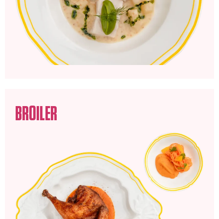
BROILER