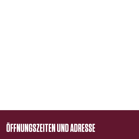
Berlin Tipps
Komm ins Team
Kontakt
Veranstaltung buchen
Magnicity App
Geschichte des Turms
Eingeschränkte Barrierefreiheit
FAQ
ÖFFNUNGSZEITEN UND ADRESSE