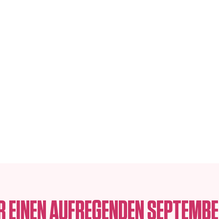
Sphere Tim Raue
Sphere Bar
Berlin VR Exper
H
ÜR EINEN AUFREGENDEN SEPTEMBER